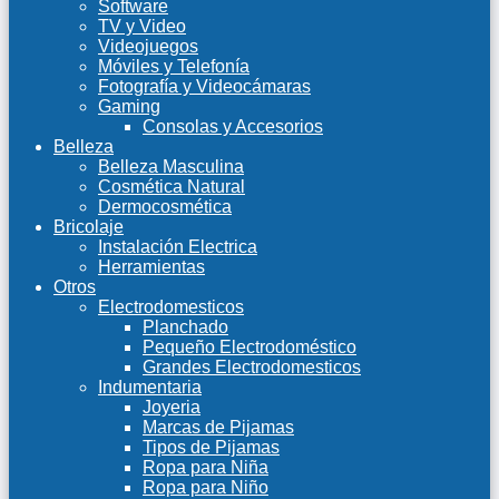
Software
TV y Video
Videojuegos
Móviles y Telefonía
Fotografía y Videocámaras
Gaming
Consolas y Accesorios
Belleza
Belleza Masculina
Cosmética Natural
Dermocosmética
Bricolaje
Instalación Electrica
Herramientas
Otros
Electrodomesticos
Planchado
Pequeño Electrodoméstico
Grandes Electrodomesticos
Indumentaria
Joyeria
Marcas de Pijamas
Tipos de Pijamas
Ropa para Niña
Ropa para Niño