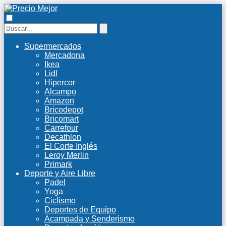
Supermercados
Mercadona
Ikea
Lidl
Hipercor
Alcampo
Amazon
Bricodepot
Bricomart
Carrefour
Decathlon
El Corte Inglés
Leroy Merlin
Primark
Deporte y Aire Libre
Padel
Yoga
Ciclismo
Deportes de Equipo
Acampada y Senderismo