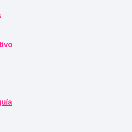
s
tivo
guía