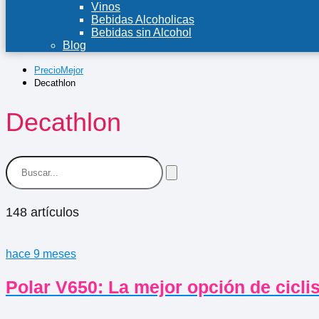
Vinos
Bebidas Alcoholicas
Bebidas sin Alcohol
Blog
PrecioMejor
Decathlon
Decathlon
148 artículos
hace 9 meses
Polar V650: La mejor opción de cicl