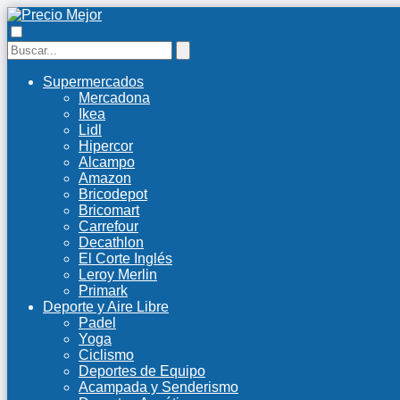
Supermercados
Mercadona
Ikea
Lidl
Hipercor
Alcampo
Amazon
Bricodepot
Bricomart
Carrefour
Decathlon
El Corte Inglés
Leroy Merlin
Primark
Deporte y Aire Libre
Padel
Yoga
Ciclismo
Deportes de Equipo
Acampada y Senderismo