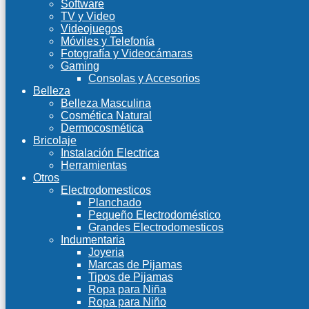
Software
TV y Video
Videojuegos
Móviles y Telefonía
Fotografía y Videocámaras
Gaming
Consolas y Accesorios
Belleza
Belleza Masculina
Cosmética Natural
Dermocosmética
Bricolaje
Instalación Electrica
Herramientas
Otros
Electrodomesticos
Planchado
Pequeño Electrodoméstico
Grandes Electrodomesticos
Indumentaria
Joyeria
Marcas de Pijamas
Tipos de Pijamas
Ropa para Niña
Ropa para Niño