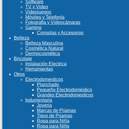
Software
TV y Video
Videojuegos
Móviles y Telefonía
Fotografía y Videocámaras
Gaming
Consolas y Accesorios
Belleza
Belleza Masculina
Cosmética Natural
Dermocosmética
Bricolaje
Instalación Electrica
Herramientas
Otros
Electrodomesticos
Planchado
Pequeño Electrodoméstico
Grandes Electrodomesticos
Indumentaria
Joyeria
Marcas de Pijamas
Tipos de Pijamas
Ropa para Niña
Ropa para Niño