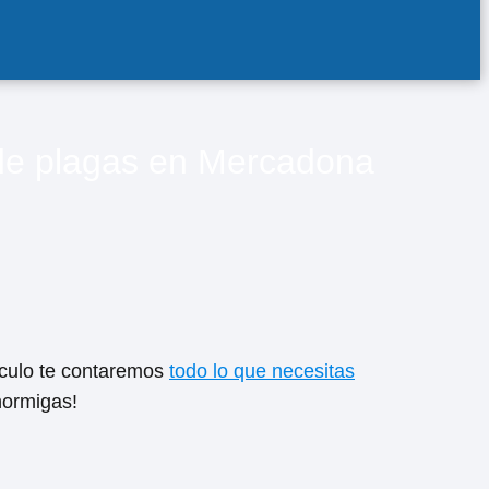
 de plagas en Mercadona
tículo te contaremos
todo lo que necesitas
hormigas!