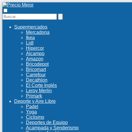
Supermercados
Mercadona
Ikea
Lidl
Hipercor
Alcampo
Amazon
Bricodepot
Bricomart
Carrefour
Decathlon
El Corte Inglés
Leroy Merlin
Primark
Deporte y Aire Libre
Padel
Yoga
Ciclismo
Deportes de Equipo
Acampada y Senderismo