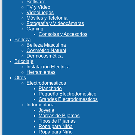
Software
TV y Video
Videojuegos
Móviles y Telefonía
Fotografía y Videocámaras
Gaming
Consolas y Accesorios
Belleza
Belleza Masculina
Cosmética Natural
Dermocosmética
Bricolaje
Instalación Electrica
Herramientas
Otros
Electrodomesticos
Planchado
Pequeño Electrodoméstico
Grandes Electrodomesticos
Indumentaria
Joyeria
Marcas de Pijamas
Tipos de Pijamas
Ropa para Niña
Ropa para Niño