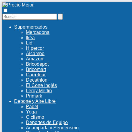
Supermercados
Mercadona
Ikea
Lidl
Hipercor
Alcampo
Amazon
Bricodepot
Bricomart
Carrefour
Decathlon
El Corte Inglés
Leroy Merlin
Primark
Deporte y Aire Libre
Padel
Yoga
Ciclismo
Deportes de Equipo
Acampada y Senderismo