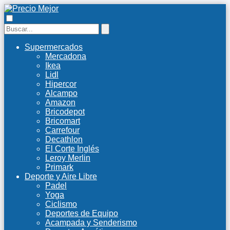
Supermercados
Mercadona
Ikea
Lidl
Hipercor
Alcampo
Amazon
Bricodepot
Bricomart
Carrefour
Decathlon
El Corte Inglés
Leroy Merlin
Primark
Deporte y Aire Libre
Padel
Yoga
Ciclismo
Deportes de Equipo
Acampada y Senderismo