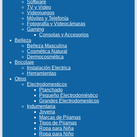
Software
TV y Video
Videojuegos
Móviles y Telefonía
Fotografía y Videocámaras
Gaming
Consolas y Accesorios
Belleza
Belleza Masculina
Cosmética Natural
Dermocosmética
Bricolaje
Instalación Electrica
Herramientas
Otros
Electrodomesticos
Planchado
Pequeño Electrodoméstico
Grandes Electrodomesticos
Indumentaria
Joyeria
Marcas de Pijamas
Tipos de Pijamas
Ropa para Niña
Ropa para Niño